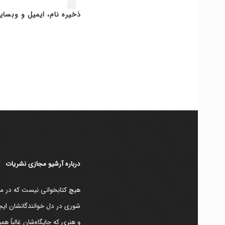
ذخیره نام، ایمیل و وبسای
دربارۀ آرشیو مجازی نشریات
هیچ کتابخوانی نیست که در مقط
شوری در دل خوانندگانشان ایجا
و هنری که جایگاه‌شان غالباً ه