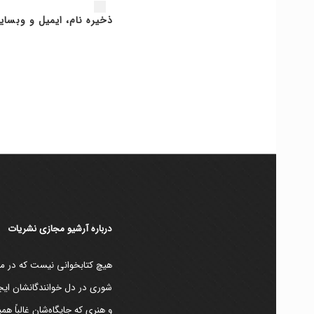
ذخیره نام، ایمیل و وبسای
دربارۀ آرشیو مجازی نشریات
هیچ کتابخوانی نیست که در مقط
شوری در دل خوانندگانشان ایجا
و هنری که جایگاه‌شان غالباً ه