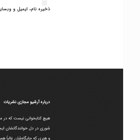
ذخیره نام، ایمیل و وبسای
دربارۀ آرشیو مجازی نشریات
هیچ کتابخوانی نیست که در مقط
شوری در دل خوانندگانشان ایجا
و هنری که جایگاه‌شان غالباً ه