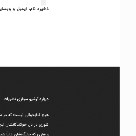
ذخیره نام، ایمیل و وبسای
دربارۀ آرشیو مجازی نشریات
هیچ کتابخوانی نیست که در مقط
شوری در دل خوانندگانشان ایجا
و هنری که جایگاه‌شان غالباً ه