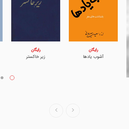
رایگان
مرگ سودخور