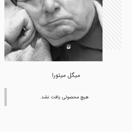
میگل میئورا
هیچ محصولی یافت نشد.