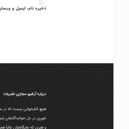
ذخیره نام، ایمیل و وبسای
دربارۀ آرشیو مجازی نشریات
هیچ کتابخوانی نیست که در مقط
شوری در دل خوانندگانشان ایجا
و هنری که جایگاه‌شان غالباً ه