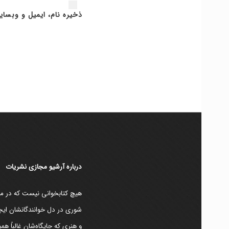
ذخیره نام، ایمیل و وبسای
دربارۀ آرشیو مجازی نشریات
هیچ کتابخوانی نیست که در مقط
شوری در دل خوانندگانشان ایجا
و هنری که جایگاه‌شان غالباً ه