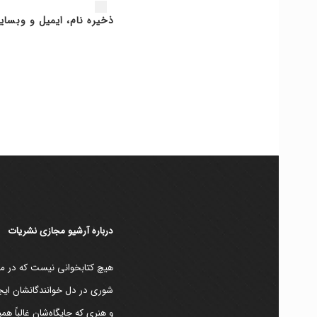
ذخیره نام، ایمیل و وبسای
دربارۀ آرشیو مجازی نشریات
هیچ کتابخوانی نیست که در مقط
شوری در دل خوانندگانشان ایجا
و هنری که جایگاه‌شان غالباً ه