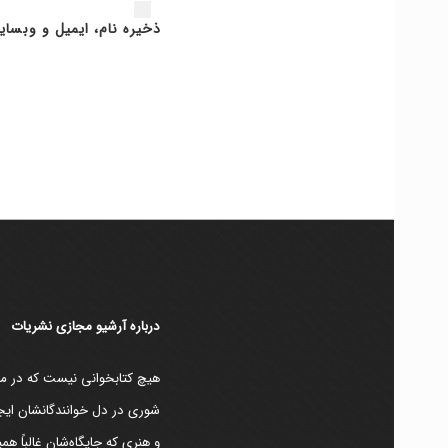
ذخیره نام، ایمیل و وبسای
دربارۀ آرشیو مجازی نشریات
هیچ کتابخوانی نیست که در مقط
شوری در دل خوانندگانشان ایجا
و هنری که جایگاه‌شان غالباً ه