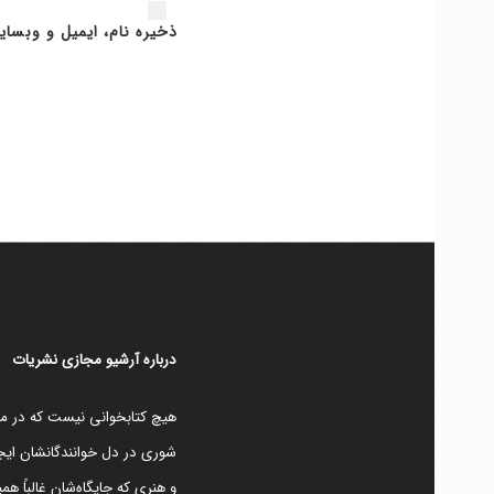
ذخیره نام، ایمیل و وبسای
دربارۀ آرشیو مجازی نشریات
هیچ کتابخوانی نیست که در مقط
شوری در دل خوانندگانشان ایجا
و هنری که جایگاه‌شان غالباً ه