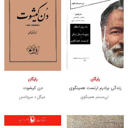
رایگان
رایگان
زندگی برادرم ارنست همینگوی
دن کیشوت
لی‌سستر همینگوی
میگل د سروانتس