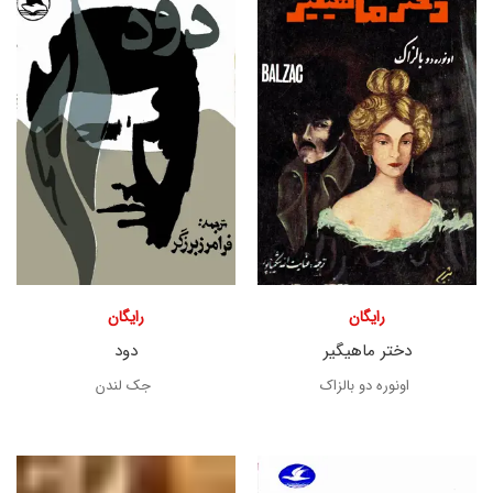
رایگان
رایگان
دختر ماهیگیر
دود
اونوره دو بالزاک
جک لندن