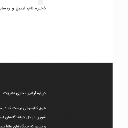
ذخیره نام، ایمیل و وبسای
دربارۀ آرشیو مجازی نشریات
هیچ کتابخوانی نیست که در مقط
شوری در دل خوانندگانشان ایجا
و هنری که جایگاه‌شان غالباً ه