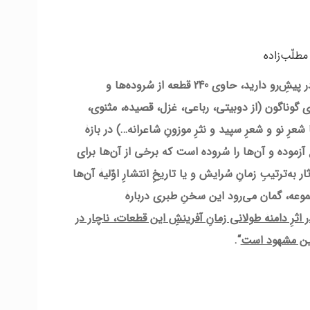
مطلّب‌زاده
” در پیشِ‌رو دارید، حاوی 240 قطعه از سُروده‌ها و
گوناگون (از دوبیتی، رباعی، غزل، قصیده، مثنوی،
شعرِ نو و شعرِ سپید و نثرِ موزونِ شاعرانه…) در بازۀ
آزموده و آن‌ها را سُروده است که برخی از آن‌ها برای
ر به‌ترتیبِ زمانِ سُرایش و یا تاریخِ انتشارِ اوّلیۀ آن‌ها
وعه، گمان می‌رود این سخنِ طبری دربارۀ
ر اثرِ دامنۀ طولانی زمانِ آفرینشِ این قطعات، ناچار در
زبین مشهود است
“.