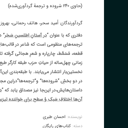
(حاوی 240 سُروده و ترجمۀ گردآوری‌شده)
گردآورندگان: اُمید سحر، هاتف رحمانی، بهروز 
دفتری که با عنوان “
در آستانِ اطلسینِ سَحَر
ترجمه‌های منظومی است که شاعر در قالب‌های 
قطعه، مُسَمَّط، چارپاره و شعرِ هجائی گرفته تا 
زمانی چهل‌ساله از حیاتِ حزب طبقۀ کارگر طبع 
نخستین‌بار انتشار می‌یابند. با طبقه‌بندی این‌آثا
در دو بخشِ “
سُروده‌ها
” و”
ترجمه‌ها
“دراین مجم
داستان‌هایش،در این‌جا نیز مصداق یابد که “
د
آن‌ها اختلافِ سَبک وُ سطح برای خوانندۀ تی
نویسنده:
احسان طبری
دسته:
کتاب‌های رایگان