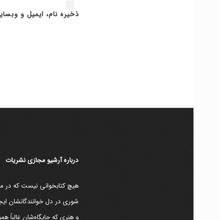
ذخیره نام، ایمیل و وبسای
دربارۀ آرشیو مجازی نشریات
هیچ کتابخوانی نیست که در مقط
شوری در دل خوانندگانشان ایجا
و هنری که جایگاه‌شان غالباً ه