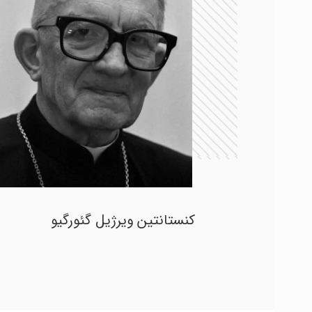
کنستانتین ویرژیل گئورگیو