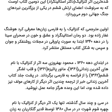
شده‌ترین اثر کنزالیک(دکتر استالینگراد) این دومین کتاب اوست
که به سرنوشت اعضای ارتش ششم در یکی از بزرگترین نبردهای
جنگ جهانی دوم می‌پردازد.
اولین مترجمی که کنزالیک را به فارسی زبان‌ها معرفی کرد هوشنگ
غفار زاده بود. دو رمان استالینگراد و ع‍ش‍ق‌ و خ‍ون‌ در ص‍ح‍رای‌ س‍ی‍ن‍ا
را در دهۀ 1340 ابتدا به صورت پاورقی در مجلات روشنفکر و جوان
و سپس به شکل کتاب مستقل منتشر کرد.
در ابتدای دهۀ 1360 ، محمود بهفروزی سه اثر از کنزالیک با نام
های آخ‍ری‍ن‌ زن‍دان‍ی(1361)‌، م‍ان‍ور پ‍ائ‍ی‍زه‌(1361) و ق‍ل‍ب‌ ل‍ش‍گ‍ر
ش‍ش‍م‌(1362) را از فرانسه به فارسی برگرداند. در پشت جلد کتاب
آخ‍ری‍ن‌ زن‍دان‍ی خبر از ترجمه چندین اثر دیگر از کارهای مولف نیز
داده شده بود، اما این وعده هرگز جامه عمل نپوشید.
در سی و چند سال گذشته، تنها یک اثر دیگر از کنزالیک با نام
‍چه‍ره‌ ش‍وم‌ ش‍ه‍رت‌ در در سال 1380 توسط قدیر گلکاریان به زبان