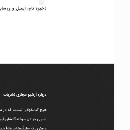
ذخیره نام، ایمیل و وبسای
دربارۀ آرشیو مجازی نشریات
هیچ کتابخوانی نیست که در مقط
شوری در دل خوانندگانشان ایجا
و هنری که جایگاه‌شان غالباً ه